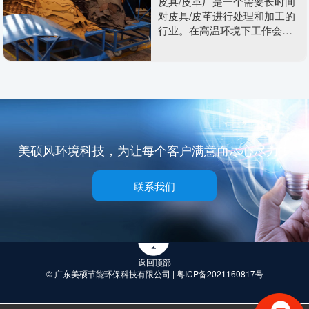
皮具/皮革厂是一个需要长时间
对皮具/皮革进行处理和加工的
行业。在高温环境下工作会导
致员工疲劳、头晕等问题，从
而影响工作效率。通过降低室
内温度可以提高员工的舒适感
和工作效率。皮革厂存在问
题：1、塑胶厂在生产过程中设
备会散发很大热量、导致车间
高温闷热的主要原因。2、高温
天气时室内塑胶味刺鼻难闻、
美硕风环境科技，为让每个客户满意而尽心尽力！
如果不及时通风对人体会产生
不良影响。3、车间工作环境
联系我们
差、导致员工流动性大、大大
增加了企业的人力成本。
返回顶部
© 广东美硕节能环保科技有限公司 |
粤ICP备2021160817号