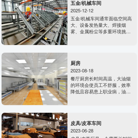
五金/机械车间
2025-12-12
五金/机械车间通常面临空间高
大、设备发热量大、焊接烟
雾、金属粉尘等多重环境挑
战。这不仅影响员工健康与工
作效率，也关系着设备的寿命
和产品质量。美硕风为您提
供“一站式”的整体环控解决方
厨房
案，旨在 “通风”“排热”“换气”“降
温”“除尘”，打造安全、舒适、
2023-08-18
高效的生产环境。
餐厅厨房长时间高温，大油烟
的环境会使员工不舒服，效率
降低且容易患上职业病，油烟
处理不当通过不了环保检查。
种种问题都是我们餐饮企业去
考虑解决的
皮具/皮革车间
2023-06-28