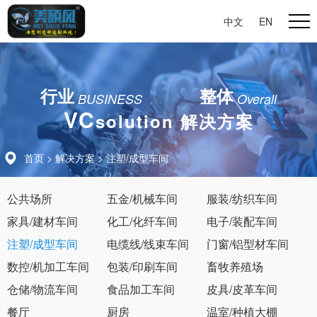
中文
|
EN
行业
整体
BUSINESS
Overall
VC
solution 解决方案
首页
>
解决方案
>
注塑/成型车间
公共场所
五金/机械车间
服装/纺织车间
家具/建材车间
化工/化纤车间
电子/装配车间
注塑/成型车间
电缆线/线束车间
门窗/铝型材车间
数控/机加工车间
包装/印刷车间
畜牧养殖场
仓储/物流车间
食品加工车间
皮具/皮革车间
餐厅
厨房
温室/种植大棚